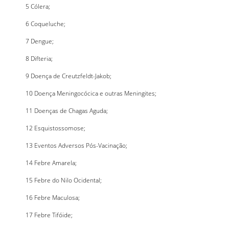
5 Cólera;
6 Coqueluche;
7 Dengue;
8 Difteria;
9 Doença de Creutzfeldt-Jakob;
10 Doença Meningocócica e outras Meningites;
11 Doenças de Chagas Aguda;
12 Esquistossomose;
13 Eventos Adversos Pós-Vacinação;
14 Febre Amarela;
15 Febre do Nilo Ocidental;
16 Febre Maculosa;
17 Febre Tifóide;