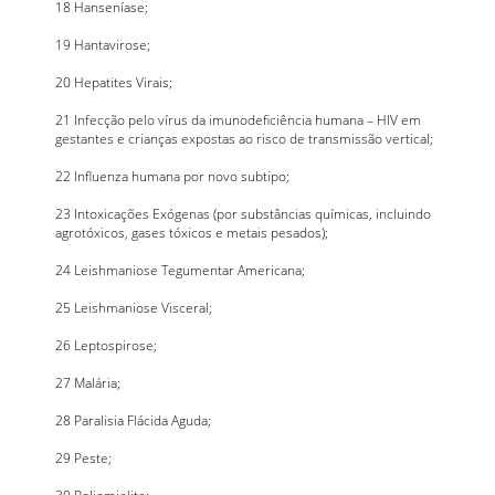
18 Hanseníase;
19 Hantavirose;
20 Hepatites Virais;
21 Infecção pelo vírus da imunodeficiência humana – HIV em
gestantes e crianças expostas ao risco de transmissão vertical;
22 Influenza humana por novo subtipo;
23 Intoxicações Exógenas (por substâncias químicas, incluindo
agrotóxicos, gases tóxicos e metais pesados);
24 Leishmaniose Tegumentar Americana;
25 Leishmaniose Visceral;
26 Leptospirose;
27 Malária;
28 Paralisia Flácida Aguda;
29 Peste;
30 Poliomielite;