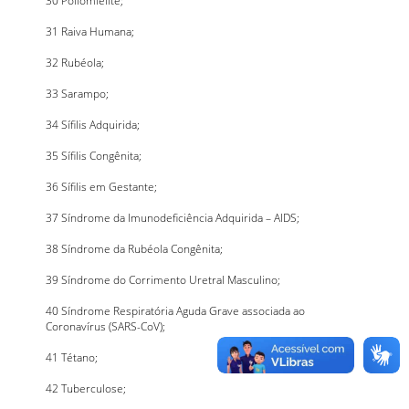
31 Raiva Humana;
32 Rubéola;
33 Sarampo;
34 Sífilis Adquirida;
35 Sífilis Congênita;
36 Sífilis em Gestante;
37 Síndrome da Imunodeficiência Adquirida – AIDS;
38 Síndrome da Rubéola Congênita;
39 Síndrome do Corrimento Uretral Masculino;
40 Síndrome Respiratória Aguda Grave associada ao
Coronavírus (SARS-CoV);
41 Tétano;
42 Tuberculose;